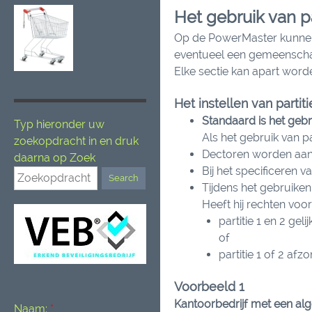
Het gebruik van p
Op de PowerMaster kunnen 3 
eventueel een gemeenschapp
Elke sectie kan apart word
Het instellen van partiti
Standaard is het gebru
Typ hieronder uw
Als het gebruik van p
zoekopdracht in en druk
Dectoren worden aan
daarna op Zoek
Bij het specificeren 
Tijdens het gebruike
Heeft hij rechten voor 
partitie 1 en 2 geli
of
partitie 1 of 2 afz
Voorbeeld 1
Kantoorbedrijf met een al
Naam:
*