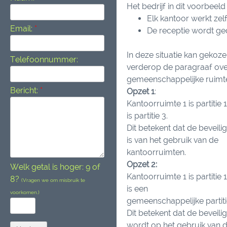
Het bedrijf in dit voorbeel
Elk kantoor werkt zel
Email:
*
De receptie wordt ge
In deze situatie kan geko
Telefoonnummer:
verderop de paragraaf ov
gemeenschappelijke ruimt
Bericht:
*
Opzet 1
:
Kantoorruimte 1 is partitie 
is partitie 3.
Dit betekent dat de beveili
is van het gebruik van de
kantoorruimten.
Opzet 2:
Welk getal is hoger: 9 of
Kantoorruimte 1 is partitie 
8?
(Vragen we om misbruik te
is een
voorkomen.)
gemeenschappelijke partiti
Dit betekent dat de beveil
wordt op het gebruik van 