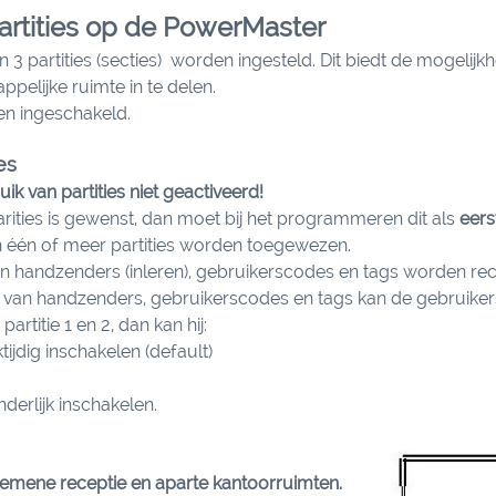
artities op de PowerMaster
partities (secties) worden ingesteld. Dit biedt de mogelijkhe
elijke ruimte in te delen.
en ingeschakeld.
es
ik van partities niet geactiveerd!
arities is gewenst, dan moet bij het programmeren dit als
eers
 één of meer partities worden toegewezen.
van handzenders (inleren), gebruikerscodes en tags worden rec
n van handzenders, gebruikerscodes en tags kan de gebruike
partitie 1 en 2, dan kan hij:
jktijdig inschakelen (default)
onderlijk inschakelen.
gemene receptie en aparte kantoorruimten.