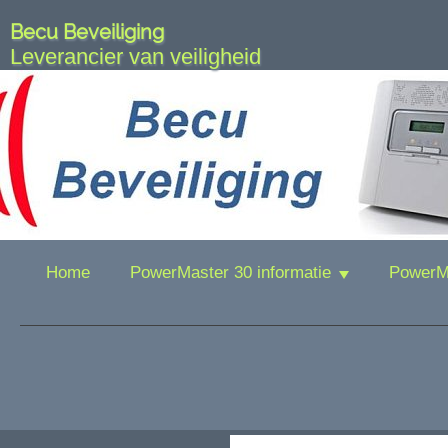
Becu Beveiliging
Leverancier van veiligheid
Home
PowerMaster 30 informatie
PowerMa