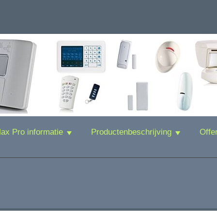
x Pro informatie
Productenbeschrijving
Offe