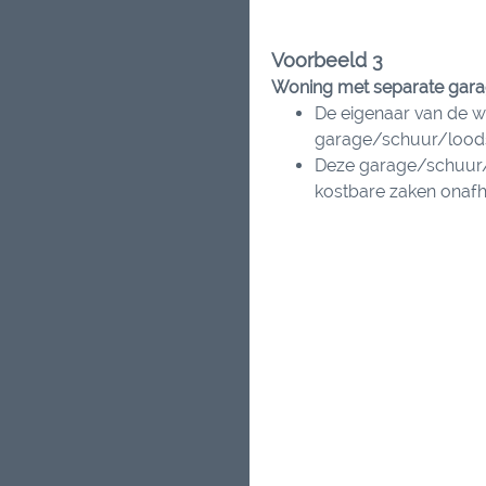
Voorbeeld 3
Woning met separate garag
De eigenaar van de wo
garage/schuur/lood
Deze garage/schuur/
kostbare zaken onafh