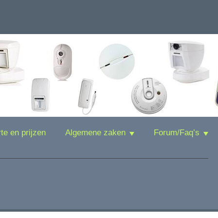
rte en prijzen
Algemene zaken
Forum/Faq’s