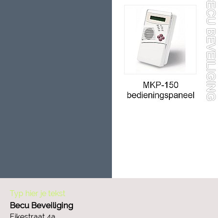
Typ hier je tekst
Becu Beveiliging
Eikestraat 4a