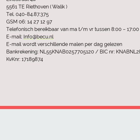
5561 TE Riethoven ( Walik )
Tel. 040-84.87.375
GSM 06: 14 27 12 97
Telefonisch bereikbaar van ma t/m vr tussen 8:00 – 17:00
E-mail:
Info@becu.nl
E-mail wordt verschillende malen per dag gelezen
Bankrekening: NL55KNAB0257705120 / BIC nr: KNABNL
KvKnr: 17189874