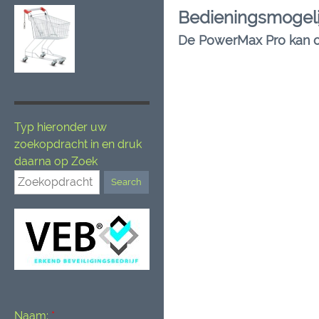
Bedieningsmogel
De PowerMax Pro kan op
Typ hieronder uw
zoekopdracht in en druk
daarna op Zoek
Naam:
*