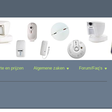
rte en prijzen
Algemene zaken
Forum/Faq’s