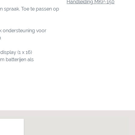
Handleiding MKP-150
n spraak. Toe te passen op
k ondersteuning voor
n
isplay (1 x 16)
m batterijen als