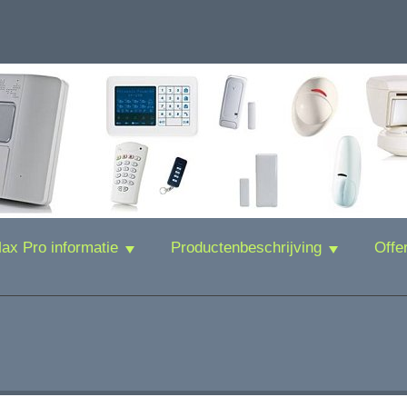
x Pro informatie
Productenbeschrijving
Offe