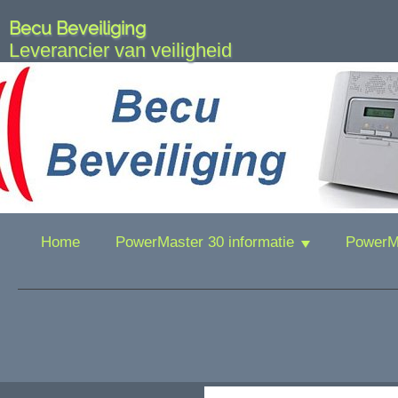
Becu Beveiliging
Leverancier van veiligheid
Home
PowerMaster 30 informatie
PowerMa