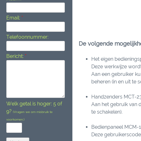
Email:
*
Telefoonnummer:
De volgende mogelijkhe
Bericht:
*
Het eigen bedienings
Deze werkwijze wordt
Aan een gebruiker ku
beheren (in en uit te 
Handzenders MCT-2
Welk getal is hoger: 5 of
Aan het gebruik van d
9?
te schakelen).
(Vragen we om misbruik te
voorkomen.)
Bedienpaneel MCM-14
Deze gebruikerscodes