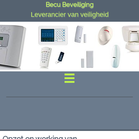
Becu Beveiliging
Leverancier van veiligheid
Opzet en werking van