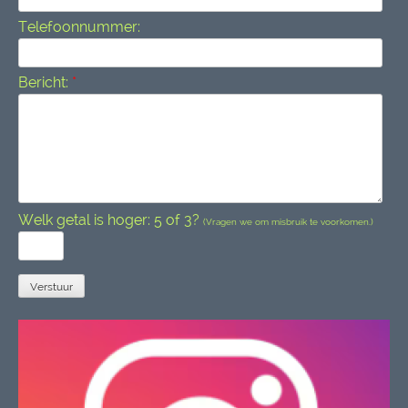
Telefoonnummer:
Bericht:
*
Welk getal is hoger: 5 of 3?
(Vragen we om misbruik te voorkomen.)